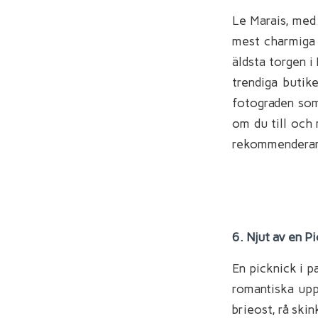
Le Marais, med 
mest charmiga 
äldsta torgen i
trendiga butik
fotograden som 
om du till och 
rekommenderar v
6. Njut av en P
En picknick i p
romantiska upp
brieost, rå skin