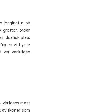
n joggingtur på
 grottor, broar
n idealisk plats
 gången vi hyrde
t var verkligen
v världens mest
k av ikoner som