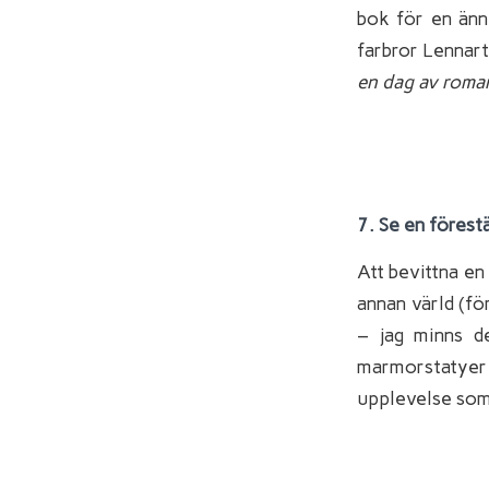
bok för en änn
farbror Lennart
en dag av roman
7. Se en förestä
Att bevittna en 
annan värld (fö
– jag minns de
marmorstatyer 
upplevelse som 