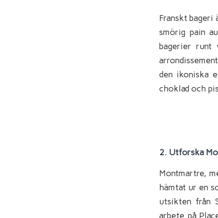
Franskt bageri 
smörig pain au
bagerier runt
arrondissemente
den ikoniska e
choklad och pi
2. Utforska Mo
Montmartre, me
hämtat ur en sc
utsikten från 
arbete på Plac