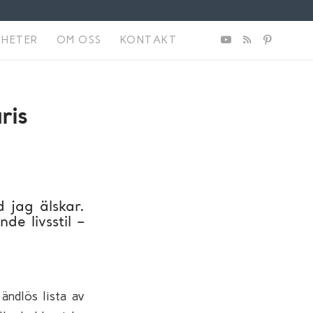
NHETER
OM OSS
KONTAKT
ris
d jag älskar.
e livsstil –
ändlös lista av