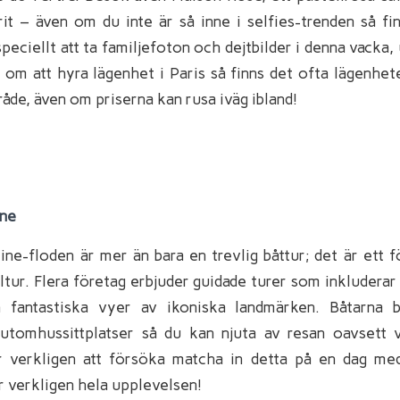
it – även om du inte är så inne i selfies-trenden så fi
speciellt att ta familjefoton och dejtbilder i denna vacka,
s om att hyra lägenhet i Paris så finns det ofta lägenhe
råde, även om priserna kan rusa iväg ibland!
ine
ine-floden är mer än bara en trevlig båttur; det är ett fö
ltur. Flera företag erbjuder guidade turer som inkluderar
 fantastiska vyer av ikoniska landmärken. Båtarna 
utomhussittplatser så du kan njuta av resan oavsett 
verkligen att försöka matcha in detta på en dag med
r verkligen hela upplevelsen!