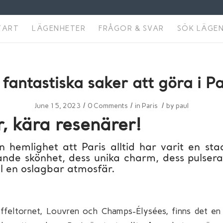
TART
LÄGENHETER
FRÅGOR & SVAR
SÖK LÄGE
 fantastiska saker att göra i Pa
/
/
/
June 15, 2023
0 Comments
in
Paris
by
paul
, kära resenärer!
 hemlighet att Paris alltid har varit en sta
nde skönhet, dess unika charm, dess pulserand
ill en oslagbar atmosfär.
feltornet, Louvren och Champs-Élysées, finns det en 