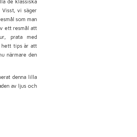
lla de klassiska
Visst, vi säger
a resmål som man
v ett resmål att
ur, prata med
hett tips är att
nnu närmare den
erat denna lilla
aden av ljus och