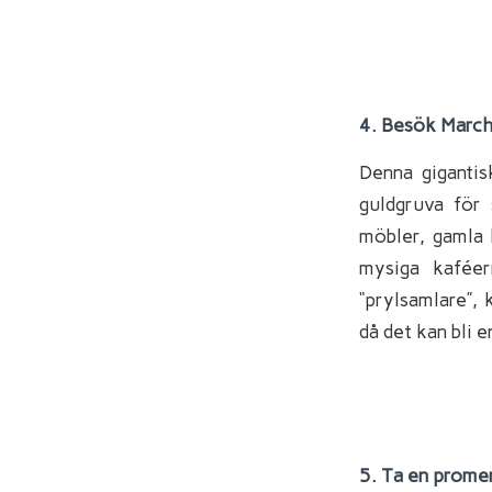
4. Besök March
Denna gigantis
guldgruva för 
möbler, gamla 
mysiga kafée
“prylsamlare”, 
då det kan bli 
5. Ta en promen