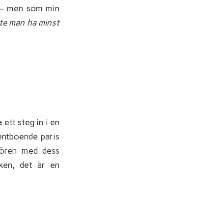
t – men som min
ste man ha minst
 ett steg in i en
entboende paris
iören med dess
iken, det är en