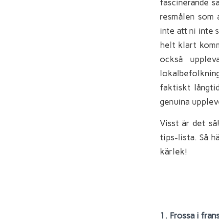
fascinerande sa
resmålen som a
inte att ni int
helt klart komm
också upplev
lokalbefolkning
faktiskt långt
genuina upplevel
Visst är det så
tips-lista. Så 
kärlek!
1. Frossa i fra