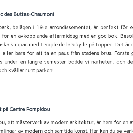
rc des Buttes-Chaumont
park, belägen i 19:e arrondissementet, är perfekt för e
 för en avkopplande eftermiddag med en god bok. Besök
ska klippan med Temple de la Sibylle på toppen. Det är e
 eller bara för att ta en paus från stadens brus. Första
is under en längre semester bodde vi närheten, och de
ch kvällar runt parken!
t på Centre Pompidou
u, ett mästerverk av modern arkitektur, är hem för en a
mlingar av modern och samtida konst. Här kan du se ver