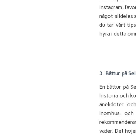
Instagram-favor
något alldeles 
du tar vårt tip
hyra i detta om
3. Båttur på Se
En båttur på Se
historia och ku
anekdoter och
inomhus- och 
rekommenderar 
väder. Det höje