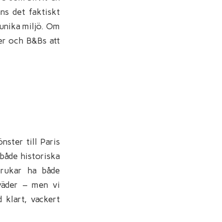
nns det faktiskt
 unika miljö. Om
ter och B&Bs att
nster till Paris
 både historiska
brukar ha både
väder – men vi
 klart, vackert