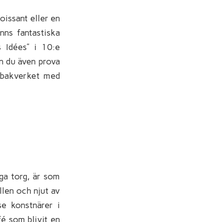
oissant eller en
nns fantastiska
 Idées” i 10:e
an du även prova
e bakverket med
ga torg, är som
llen och njut av
se konstnärer i
é som blivit en