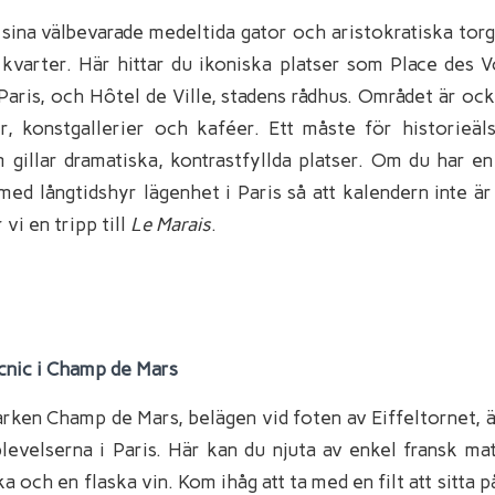
sina välbevarade medeltida gator och aristokratiska torg,
kvarter. Här hittar du ikoniska platser som Place des V
 Paris, och Hôtel de Ville, stadens rådhus. Området är ock
er, konstgallerier och kaféer. Ett måste för historieäl
gillar dramatiska, kontrastfyllda platser. Om du har en
med långtidshyr lägenhet i Paris så att kalendern inte är
i en tripp till
Le Marais
.
icnic i Champ de Mars
arken Champ de Mars, belägen vid foten av Eiffeltornet, 
levelserna i Paris. Här kan du njuta av enkel fransk ma
ka och en flaska vin. Kom ihåg att ta med en filt att sitta