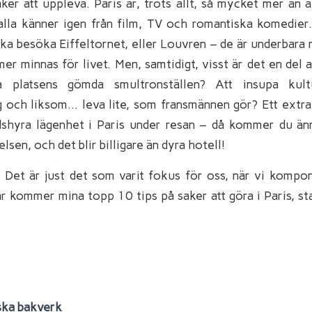
ker att uppleva. Paris är, trots allt, så mycket mer än a
lla känner igen från film, TV och romantiska komedier. 
e ska besöka Eiffeltornet, eller Louvren – de är underbar
er minnas för livet. Men, samtidigt, visst är det en del a
a platsens gömda smultronställen? Att insupa kult
 och liksom… leva lite, som fransmännen gör? Ett extra 
idshyra lägenhet i Paris under resan – då kommer du ä
sen, och det blir billigare än dyra hotell!
! Det är just det som varit fokus för oss, när vi kompon
här kommer mina topp 10 tips på saker att göra i Paris, st
nska bakverk