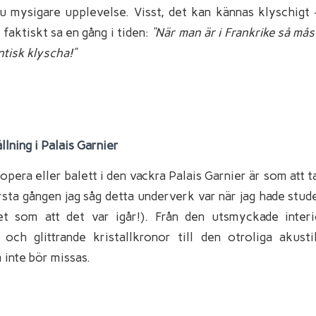
u mysigare upplevelse. Visst, det kan kännas klyschig
 faktiskt sa en gång i tiden:
“När man är i Frankrike så må
tisk klyscha!”
llning i Palais Garnier
opera eller balett i den vackra Palais Garnier är som att ta
rsta gången jag såg detta underverk var när jag hade
stud
t som att det var igår!)
. Från den utsmyckade inter
och glittrande kristallkronor till den otroliga akust
inte bör missas.