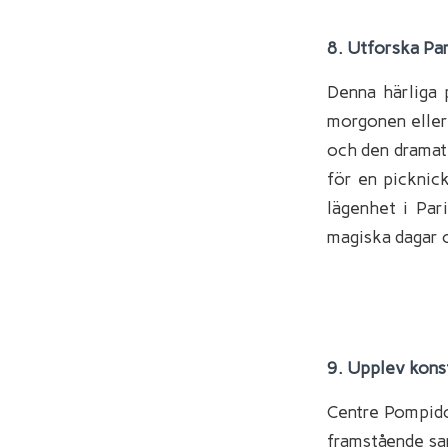
8. Utforska Pa
Denna härliga 
morgonen eller
och den dramati
för en picknick
lägenhet i Par
magiska dagar o
9. Upplev kons
Centre Pompido
framstående sa