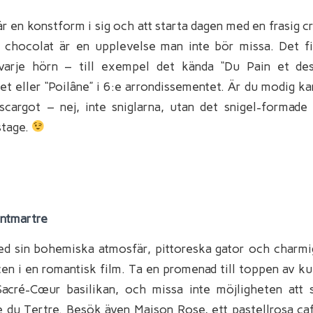
är en konstform i sig och att starta dagen med en frasig cr
 chocolat är en upplevelse man inte bör missa. Det fi
 varje hörn – till exempel det kända “Du Pain et des
t eller “Poilâne” i 6:e arrondissementet. Är du modig k
scargot – nej, inte sniglarna, utan det snigel-formad
stage.
ntmartre
d sin bohemiska atmosfär, pittoreska gator och charmi
en i en romantisk film. Ta en promenad till toppen av ku
Sacré-Cœur basilikan, och missa inte möjligheten att 
e du Tertre. Besök även Maison Rose, ett pastellrosa caf