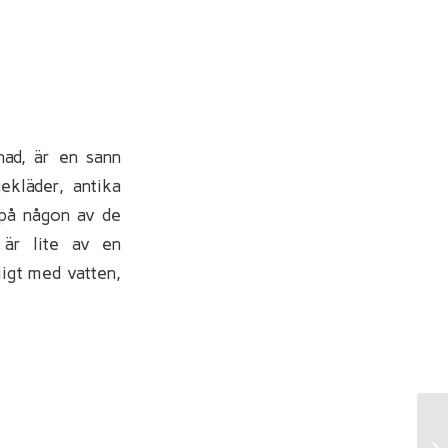
nad, är en sann
ekläder, antika
 på någon av de
är lite av en
ligt med vatten,
Mi