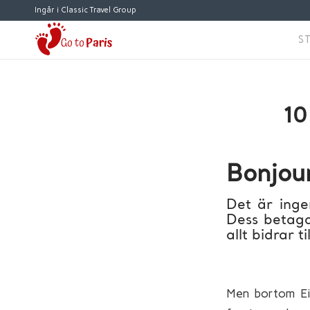
Ingår i Classic Travel Group
S
10
Bonjour
Det är ingen
Dess betaga
allt bidrar t
Men bortom Eif