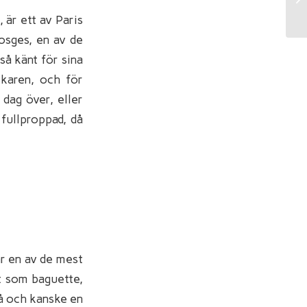
av
 är ett av Paris
osges, en av de
så känt för sina
skaren, och för
 dag över, eller
 fullproppad, då
är en av de mest
t som baguette,
 på och kanske en