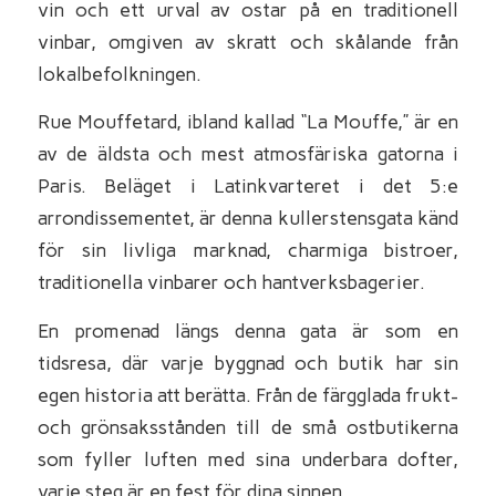
vin och ett urval av ostar på en traditionell
vinbar, omgiven av skratt och skålande från
lokalbefolkningen.
Rue Mouffetard, ibland kallad “La Mouffe,” är en
av de äldsta och mest atmosfäriska gatorna i
Paris. Beläget i Latinkvarteret i det 5:e
arrondissementet, är denna kullerstensgata känd
för sin livliga marknad, charmiga bistroer,
traditionella vinbarer och hantverksbagerier.
En promenad längs denna gata är som en
tidsresa, där varje byggnad och butik har sin
egen historia att berätta. Från de färgglada frukt-
och grönsaksstånden till de små ostbutikerna
som fyller luften med sina underbara dofter,
varje steg är en fest för dina sinnen.