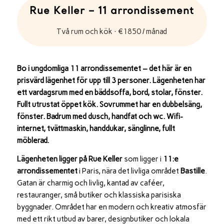
Rue Keller – 11 arrondissement
Två rum och kök · €1850 / månad
Bo i ungdomliga 11 arrondissementet – det här är en
prisvärd lägenhet för upp till 3 personer. Lägenheten har
ett vardagsrum med en bäddsoffa, bord, stolar, fönster.
Fullt utrustat öppet kök. Sovrummet har en dubbelsäng,
fönster. Badrum med dusch, handfat och wc. Wifi-
internet, tvättmaskin, handdukar, sänglinne, fullt
möblerad.
Lägenheten ligger på
Rue Keller
som ligger i
11:e
arrondissementet
i
Paris
, nära det livliga området
Bastille
.
Gatan är charmig och livlig, kantad av caféer,
restauranger, små butiker och klassiska parisiska
byggnader. Området har en modern och kreativ atmosfär
med ett rikt utbud av barer, designbutiker och lokala