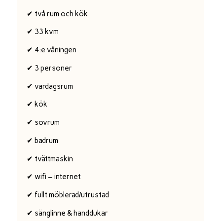
✔ två rum och kök
✔ 33 kvm
✔ 4:e våningen
✔ 3 personer
✔ vardagsrum
✔ kök
✔ sovrum
✔ badrum
✔ tvättmaskin
✔ wifi – internet
✔ fullt möblerad/utrustad
✔ sänglinne & handdukar