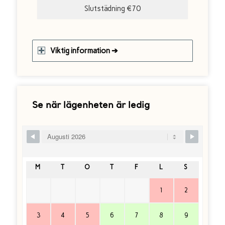
Slutstädning €70
Viktig information ➔
Se när lägenheten är ledig
Skip Booking Form
M
T
O
T
F
L
S
1
2
3
4
5
6
7
8
9