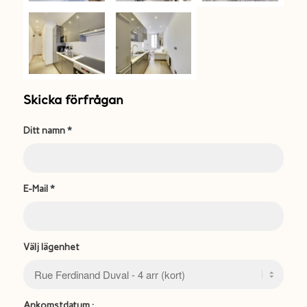
Skicka förfrågan
Ditt namn
*
E-Mail
*
Välj lägenhet
Ankomstdatum :