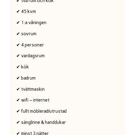
✔ två rum och kök
✔ 45 kvm
✔ 1:a våningen
✔ sovrum
✔ 4 personer
✔ vardagsrum
✔ kök
✔ badrum
✔ tvättmaskin
✔ wifi – internet
✔ fullt möblerad/utrustad
✔ sänglinne & handdukar
✔ minst 3 nätter