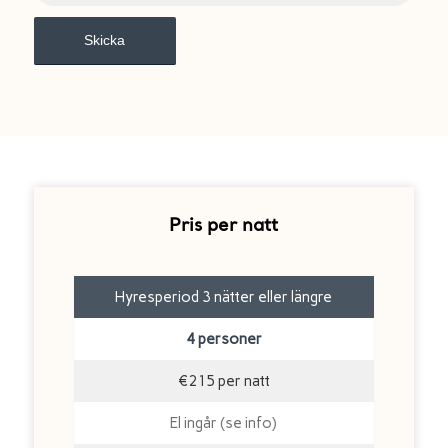
Pris per natt
Hyresperiod 3 nätter eller längre
4 personer
€215 per natt
El ingår (se info)