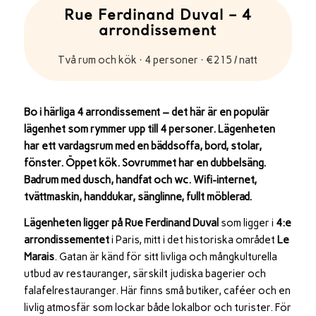
Rue Ferdinand Duval – 4
arrondissement
Två rum och kök · 4 personer · €215 / natt
Bo i härliga 4 arrondissement – det här är en populär
lägenhet som rymmer upp till 4 personer. Lägenheten
har ett vardagsrum med en bäddsoffa, bord, stolar,
fönster. Öppet kök. Sovrummet har en dubbelsäng.
Badrum med dusch, handfat och wc. Wifi-internet,
tvättmaskin, handdukar, sänglinne, fullt möblerad.
Lägenheten ligger på Rue Ferdinand Duval
som ligger i
4:e
arrondissementet
i
Paris
, mitt i det historiska området
Le
Marais
. Gatan är känd för sitt livliga och mångkulturella
utbud av restauranger, särskilt judiska bagerier och
falafelrestauranger. Här finns små butiker, caféer och en
livlig atmosfär som lockar både lokalbor och turister. För