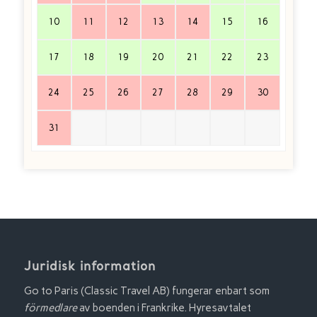
10
11
12
13
14
15
16
17
18
19
20
21
22
23
24
25
26
27
28
29
30
31
Juridisk information
Go to Paris (Classic Travel AB) fungerar enbart som
förmedlare
av boenden i Frankrike. Hyresavtalet