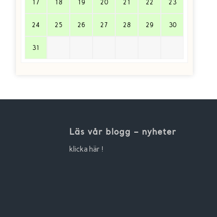
17
18
19
20
21
22
23
24
25
26
27
28
29
30
31
Läs vår blogg – nyheter
klicka här !