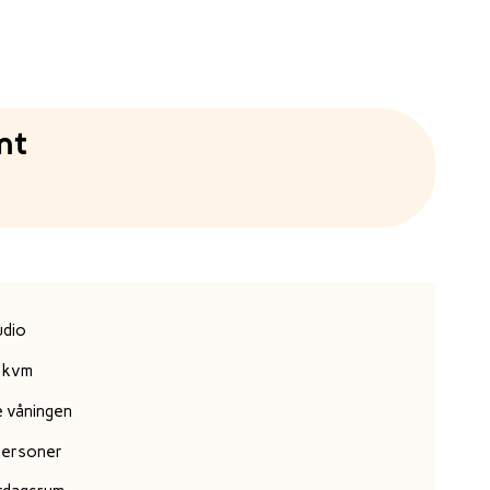
nt
udio
 kvm
e våningen
personer