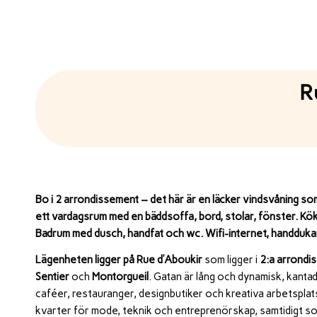
R
Bo i 2 arrondissement – det här är en läcker vindsvåning so
ett vardagsrum med en bäddsoffa, bord, stolar, fönster. Kö
Badrum med dusch, handfat och wc. Wifi-internet, handdukar,
Lägenheten ligger på
Rue d’Aboukir
som ligger i
2:a arrondi
Sentier
och
Montorgueil
. Gatan är lång och dynamisk, kantad
caféer, restauranger, designbutiker och kreativa arbetsplats
kvarter för mode, teknik och entreprenörskap, samtidigt som