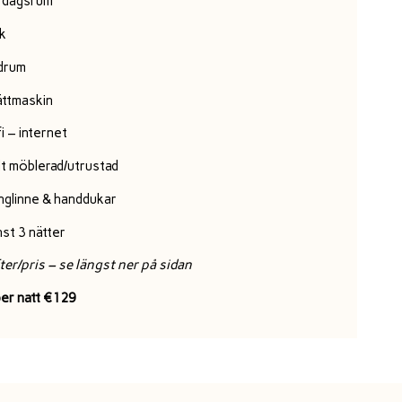
rdagsrum
k
drum
ättmaskin
i – internet
lt möblerad/utrustad
nglinne & handdukar
st 3 nätter
ter/pris – se längst ner på sidan
per natt €129