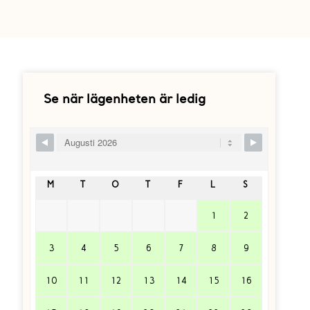
Se när lägenheten är ledig
Skip Booking Form
M
T
O
T
F
L
S
1
2
3
4
5
6
7
8
9
10
11
12
13
14
15
16