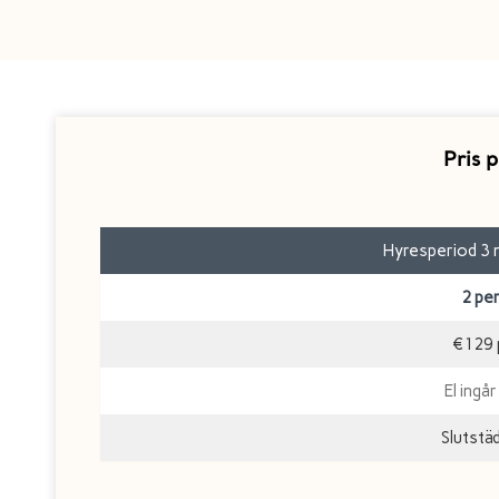
Pris 
Hyresperiod 3 n
2 pe
€129 
El ingår
Slutstä