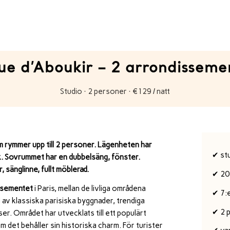
ue d’Aboukir – 2 arrondisseme
Studio · 2 personer · €129 / natt
m rymmer upp till 2 personer. Lägenheten har
✔ st
k. Sovrummet har en dubbelsäng, fönster.
 sänglinne, fullt möblerad.
✔ 20
ssementet
i
Paris
, mellan de livliga områdena
✔ 7:
 av klassiska parisiska byggnader, trendiga
✔ 2 
er. Området har utvecklats till ett populärt
 det behåller sin historiska charm. För turister