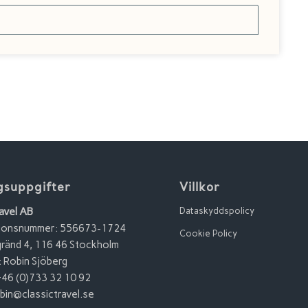
gsuppgifter
Villkor
avel AB
Dataskyddspolicy
tionsnummer: 556673-1724
Cookie Policy
ränd 4, 116 46 Stockholm
 Robin Sjöberg
+46 (0)733 32 10 92
bin@classictravel.se