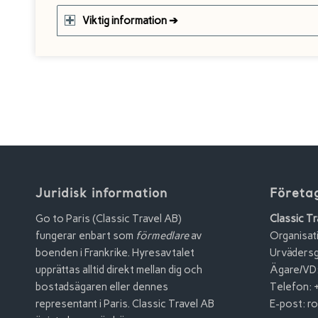
Viktig information ➔
Juridisk information
Företa
Go to Paris (Classic Travel AB)
Classic Tr
fungerar enbart som
förmedlare
av
Organisa
boenden i Frankrike. Hyresavtalet
Urvädersg
upprättas alltid direkt mellan dig och
Ägare/VD:
bostadsägaren eller dennes
Telefon: 
representant i Paris. Classic Travel AB
E-post:
ro