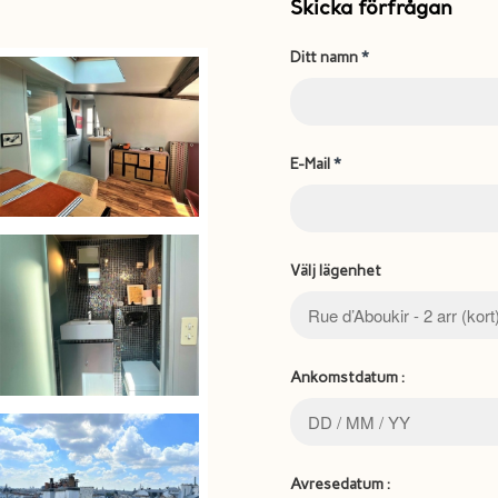
Skicka förfrågan
Ditt namn
*
E-Mail
*
Välj lägenhet
Ankomstdatum :
Avresedatum :