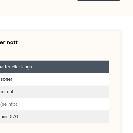
per natt
ätter eller längre
rsoner
per natt
 (se info)
dning €70