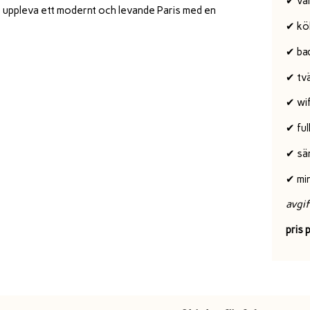
✔ va
tt uppleva ett modernt och levande Paris med en
✔ kö
✔ ba
✔ tv
✔ wif
✔ ful
✔ sä
✔ min
avgif
pris 