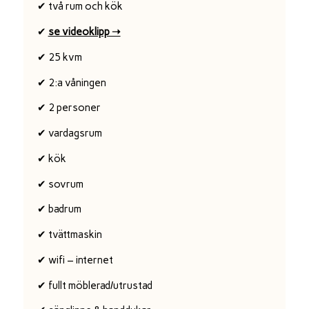
✔ två rum och kök
✔
se videoklipp ➝
✔ 25 kvm
✔ 2:a våningen
✔ 2 personer
✔ vardagsrum
✔ kök
✔ sovrum
✔ badrum
✔ tvättmaskin
✔ wifi – internet
✔ fullt möblerad/utrustad