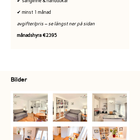
✔ sänglinne & handdukar
✔ minst 1 månad
avgifter/pris – se längst ner på sidan
månadshyra €2395
Bilder