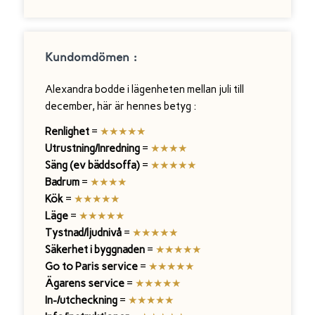
Kundomdömen :
Alexandra bodde i lägenheten mellan juli till
december, här är hennes betyg :
Renlighet
=
★★★★★
Utrustning/Inredning
=
★
★
★
★
Säng (ev bäddsoffa)
=
★
★
★
★
★
Badrum
=
★
★
★
★
Kök
=
★
★
★★★
Läge
=
★
★
★
★
★
Tystnad/ljudnivå
=
★
★★★★
Säkerhet i byggnaden
=
★
★
★★★
Go to Paris service
=
★
★
★
★
★
Ägarens service
=
★
★
★
★★
In-/utcheckning
=
★
★
★
★
★