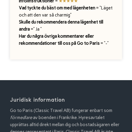
Info/instruktioner
=
★
★
★★★
Vad tyckte du bäst om med lägenheten
= “Läget
och att den var så charmig”
Skulle du rekommendera denna lägenhet till
andra
=” Ja ”
Har du några övriga kommentarer eller
rekommendationer till oss på Go to Paris
= “-”
Juridisk information
Go to Paris (Classic Travel AB) fungerar enbart som
förmedlare
av boenden i Frankrike. Hyresavtalet
upprättas alltid direkt mellan dig och bostadsägaren eller
dennes representant i Paris. Classic Travel AB är inte