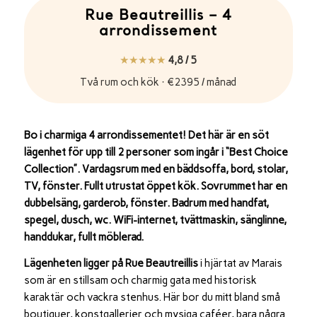
Rue Beautreillis – 4
arrondissement
★★★★★
4,8 / 5
Två rum och kök · €2395 / månad
Bo i charmiga 4 arrondissementet! Det här är en söt
lägenhet för upp till 2 personer som ingår i “Best Choice
Collection”. Vardagsrum med en bäddsoffa, bord, stolar,
TV, fönster. Fullt utrustat öppet kök. Sovrummet har en
dubbelsäng, garderob, fönster. Badrum med handfat,
spegel, dusch, wc. WiFi-internet, tvättmaskin, sänglinne,
handdukar, fullt möblerad.
Lägenheten ligger på Rue Beautreillis
i hjärtat av Marais
som är en stillsam och charmig gata med historisk
karaktär och vackra stenhus. Här bor du mitt bland små
boutiquer, konstgallerier och mysiga caféer, bara några