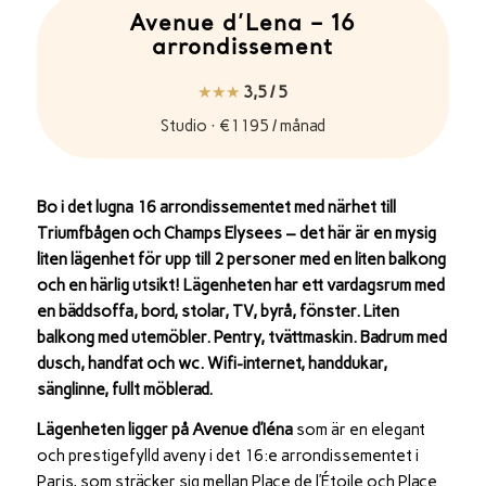
Avenue d’Lena – 16
arrondissement
★★★
3,5 / 5
Studio · €1195 / månad
Bo i det lugna 16 arrondissementet med närhet till
Triumfbågen och Champs Elysees – det här är en mysig
liten lägenhet för upp till 2 personer med en liten balkong
och en härlig utsikt! Lägenheten har ett vardagsrum med
en bäddsoffa, bord, stolar, TV, byrå, fönster. Liten
balkong med utemöbler. Pentry, tvättmaskin. Badrum med
dusch, handfat och wc. Wifi-internet, handdukar,
sänglinne, fullt möblerad.
Lägenheten ligger på Avenue d’Iéna
som är en elegant
och prestigefylld aveny i det 16:e arrondissementet i
Paris, som sträcker sig mellan Place de l’Étoile och Place