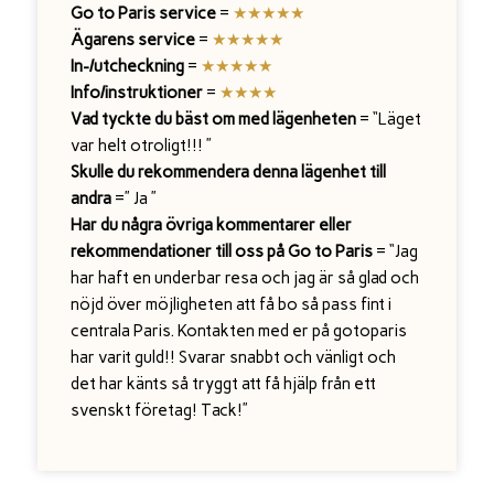
Go to Paris service
=
★
★
★
★
★
Ägarens service
=
★
★
★
★★
In-/utcheckning
=
★
★
★
★
★
Info/instruktioner
=
★
★
★★
Vad tyckte du bäst om med lägenheten
= “Läget
var helt otroligt!!! ”
Skulle du rekommendera denna lägenhet till
andra
=” Ja ”
Har du några övriga kommentarer eller
rekommendationer till oss på Go to Paris
= “Jag
har haft en underbar resa och jag är så glad och
nöjd över möjligheten att få bo så pass fint i
centrala Paris. Kontakten med er på gotoparis
har varit guld!! Svarar snabbt och vänligt och
det har känts så tryggt att få hjälp från ett
svenskt företag! Tack!”