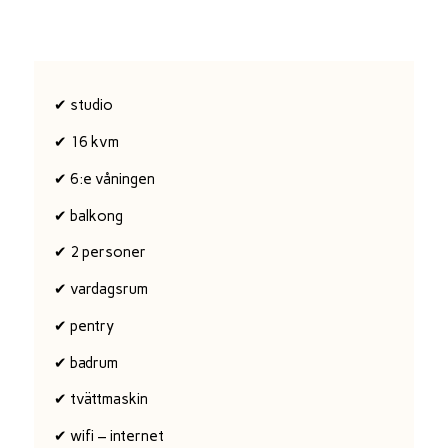
✔ studio
✔ 16 kvm
✔ 6:e våningen
✔ balkong
✔ 2 personer
✔ vardagsrum
✔ pentry
✔ badrum
✔ tvättmaskin
✔ wifi – internet