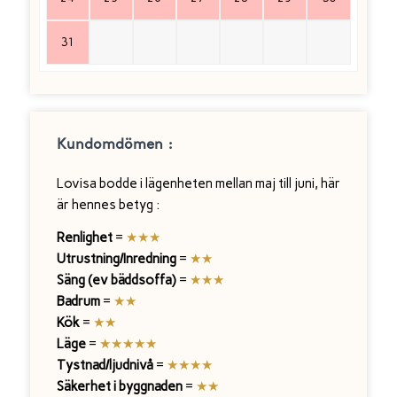
31
Kundomdömen :
Lovisa bodde i lägenheten mellan maj till juni, här
är hennes betyg :
Renlighet
=
★★★
Utrustning/Inredning
=
★
★
Säng (ev bäddsoffa)
=
★
★
★
Badrum
=
★
★
Kök
=
★
★
Läge
=
★
★
★
★
★
Tystnad/ljudnivå
=
★
★★★
Säkerhet i byggnaden
=
★
★