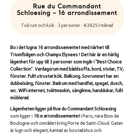
Rue du Commandant
Schloesing – 16 arrondissement
Två rum och kök · 3 personer · €2925 / månad
Bo i det lugna 16 arrondissementet med närhet till
Triumfbågen och Champs Elysees ! Det här är en härlig
lägenhet för upp till 3 personer som ingår i “Best Choice
Collection”. Vardagsrum med bäddsoffa, bord, stolar, TV,
fönster. Fullt utrustat kök. Balkong. Sovrummet har en
dubbelsäng, fönster. Badrum med handfat, spegel, dusch,
wc. WiFi-internet, tvättmaskin, sänglinne, handdukar, fullt
möblerad.
Lägenheten ligger på Rue du Commandant Schloesing
som ligger i
16:e arrondissementet
i
Paris
, nära
Bois de
Boulogne
och området kring Porte de Saint-Cloud. Gatan
är lugn och elegant, kantad av bostadshus och