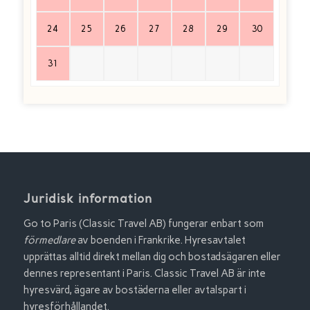
24
25
26
27
28
29
30
31
Juridisk information
Go to Paris (Classic Travel AB) fungerar enbart som
förmedlare
av boenden i Frankrike. Hyresavtalet
upprättas alltid direkt mellan dig och bostadsägaren eller
dennes representant i Paris. Classic Travel AB är inte
hyresvärd, ägare av bostäderna eller avtalspart i
hyresförhållandet.