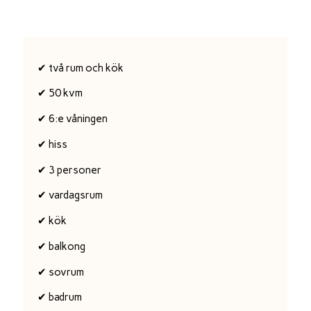
✔ två rum och kök
✔ 50 kvm
✔ 6:e våningen
✔ hiss
✔ 3 personer
✔ vardagsrum
✔ kök
✔ balkong
✔ sovrum
✔ badrum