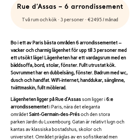
Rue d’Assas – 6 arrondissement
Två rum och kök · 3 personer · €2495 / månad
Bo i ett av Paris bästa områden 6 arrondissementet –
vacker och charmig lägenhet för upp till 3 personer med
ett utsökt läge! Lägenheten har ett vardagsrum med en
bäddsoffa, bord, stolar, fönster. Fullt utrustat kök.
Sovrummet har en dubbelsäng, fönster. Badrum med wc,
dusch och handfat. WiFi-internet, handdukar, sänglinne,
tvättmaskin, fullt möblerad.
Lägenheten ligger på Rue d’Assas
som ligger i
6:e
arrondissementet
i
Paris
, nära det eleganta
området
Saint-Germain-des-Prés
och den stora
parken
Jardin du Luxembourg
. Gatan är relativt lugn och
kantas av klassiska bostadshus, skolor och
universitet. Området präglas av en sofistikerad men