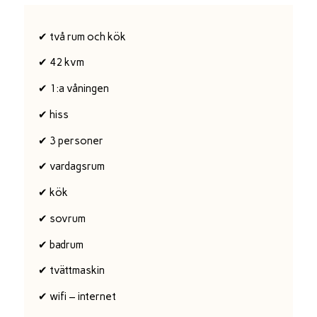
✔ två rum och kök
✔ 42 kvm
✔ 1:a våningen
✔ hiss
✔ 3 personer
✔ vardagsrum
✔ kök
✔ sovrum
✔ badrum
✔ tvättmaskin
✔ wifi – internet