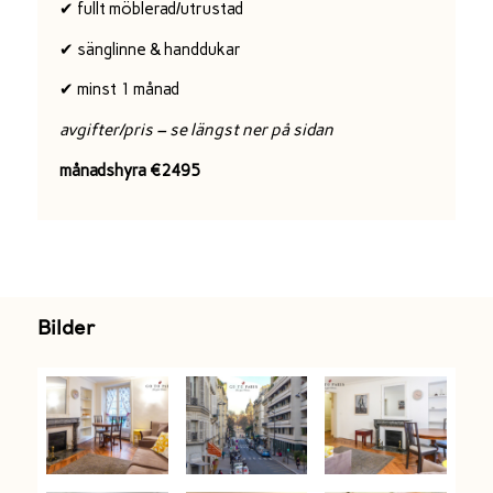
✔ fullt möblerad/utrustad
✔ sänglinne & handdukar
✔ minst 1 månad
avgifter/pris – se längst ner på sidan
månadshyra €2495
Bilder