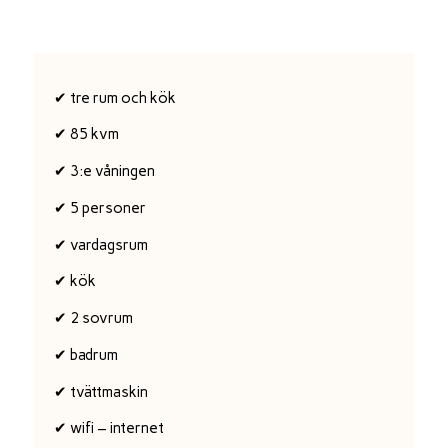
✔ tre rum och kök
✔ 85 kvm
✔ 3:e våningen
✔ 5 personer
✔ vardagsrum
✔ kök
✔ 2 sovrum
✔ badrum
✔ tvättmaskin
✔ wifi – internet