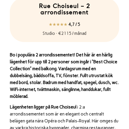
Rue Choiseul – 2
arrondissement
★★★★★
4,7 / 5
Studio · €2115 / månad
Bo i populära 2 arrondissementet! Det här är en härlig
lägenhet för upp till 2 personer som ingår i “Best Choice
Collection” med balkong. Vardagsrum med en
dubbelsäng, bäddsoffa, TV, fönster. Fullt utrustat kök
med bord, stolar. Badrum med handfat, spegel, dusch, wc.
WiFi-internet, tvättmaskin, sänglinne, handdukar, fullt
möblerad.
Lägenheten ligger på Rue Choiseul
i 2:a
arrondissementet som är en elegant och centralt
belägen gata nära Opéra och Palais-Royal. Här omges du
av vackra historiska byggnader, charmiga restauranger,