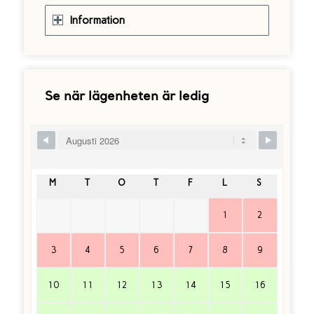
Information
Se när lägenheten är ledig
Skip Booking Form
M
T
O
T
F
L
S
1
2
3
4
5
6
7
8
9
10
11
12
13
14
15
16