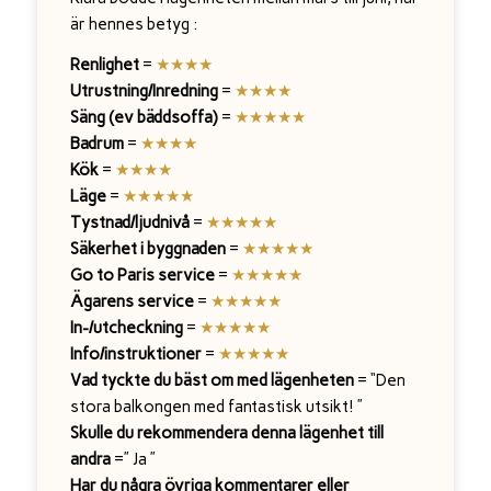
är hennes betyg :
Renlighet
=
★★★★
Utrustning/Inredning
=
★
★
★
★
Säng (ev bäddsoffa)
=
★
★
★
★
★
Badrum
=
★
★
★
★
Kök
=
★
★
★★
Läge
=
★
★
★
★
★
Tystnad/ljudnivå
=
★
★★★★
Säkerhet i byggnaden
=
★
★
★★★
Go to Paris service
=
★
★
★
★
★
Ägarens service
=
★
★
★
★★
In-/utcheckning
=
★
★
★
★
★
Info/instruktioner
=
★
★
★★★
Vad tyckte du bäst om med lägenheten
= “Den
stora balkongen med fantastisk utsikt! ”
Skulle du rekommendera denna lägenhet till
andra
=” Ja ”
Har du några övriga kommentarer eller