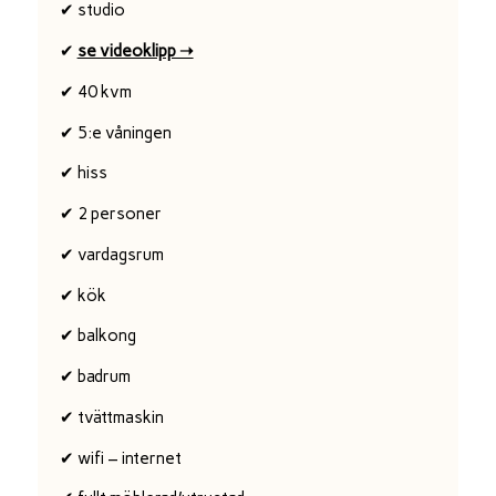
✔ studio
✔
se videoklipp ➝
✔ 40 kvm
✔ 5:e våningen
✔ hiss
✔ 2 personer
✔ vardagsrum
✔ kök
✔ balkong
✔ badrum
✔ tvättmaskin
✔ wifi – internet