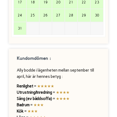
17
18
19
20
21
22
23
24
25
26
27
28
29
30
31
Kundomdömen :
Ally bodde i lägenheten mellan september till
april, här är hennes betyg :
Renlighet
=
★★★★★
Utrustning/Inredning
=
★
★
★
★
Säng (ev bäddsoffa)
=
★
★
★
★
Badrum
=
★
★
★
Kök
=
★
★
★