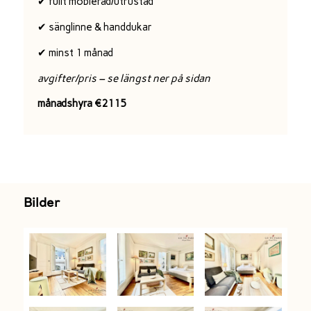
✔ fullt möblerad/utrustad
✔ sänglinne & handdukar
✔ minst 1 månad
avgifter/pris – se längst ner på sidan
månadshyra €2115
Bilder