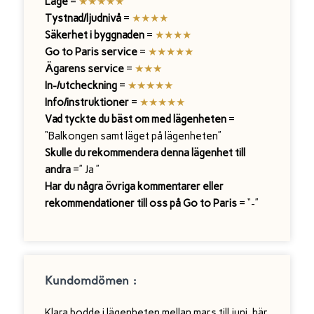
Läge
=
★
★
★
★
★
Tystnad/ljudnivå
=
★
★★★
Säkerhet i byggnaden
=
★
★
★★
Go to Paris service
=
★
★
★
★
★
Ägarens service
=
★
★
★
In-/utcheckning
=
★
★
★
★
★
Info/instruktioner
=
★
★
★
★
★
Vad tyckte du bäst om med lägenheten
=
“Balkongen samt läget på lägenheten”
Skulle du rekommendera denna lägenhet till
andra
=” Ja ”
Har du några övriga kommentarer eller
rekommendationer till oss på Go to Paris
= “-”
Kundomdömen :
Klara bodde i lägenheten mellan mars till juni, här