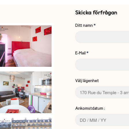
Skicka förfrågan
Ditt namn
*
E-Mail
*
Välj lägenhet
Ankomstdatum :