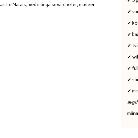
✔ 3 
skar Le Marais, med många sevärdheter, museer
✔ va
✔ kö
✔ ba
✔ tv
✔ wif
✔ ful
✔ sä
✔ mi
avgif
måna