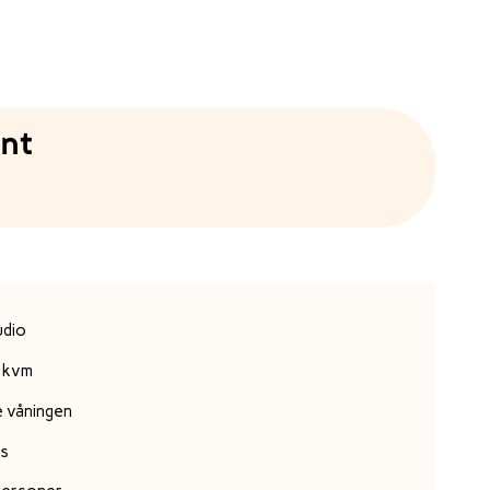
nt
udio
 kvm
e våningen
ss