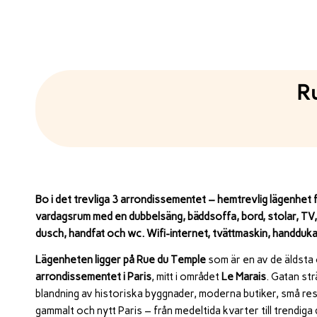
R
Bo i det trevliga 3 arrondissementet – hemtrevlig lägenhet f
vardagsrum med en dubbelsäng, bäddsoffa, bord, stolar, TV,
dusch, handfat och wc. Wifi-internet, tvättmaskin, handdukar
Lägenheten ligger på Rue du Temple
som är en av de äldsta 
arrondissementet i Paris
, mitt i området
Le Marais
. Gatan str
blandning av historiska byggnader, moderna butiker, små re
gammalt och nytt Paris – från medeltida kvarter till trendiga