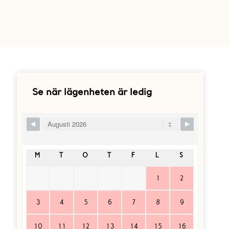
Se när lägenheten är ledig
Skip Booking Form
M
T
O
T
F
L
S
1
2
3
4
5
6
7
8
9
10
11
12
13
14
15
16