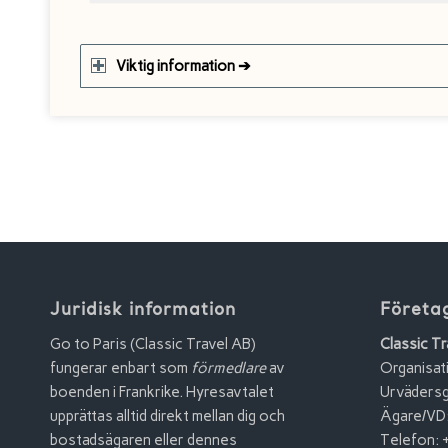
Viktig information ➔
Juridisk information
Företa
Go to Paris (Classic Travel AB)
Classic Tr
fungerar enbart som
förmedlare
av
Organisa
boenden i Frankrike. Hyresavtalet
Urvädersg
upprättas alltid direkt mellan dig och
Ägare/VD:
bostadsägaren eller dennes
Telefon: 