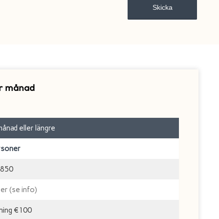
er månad
ånad eller längre
rsoner
850
mer (se info)
dning €100