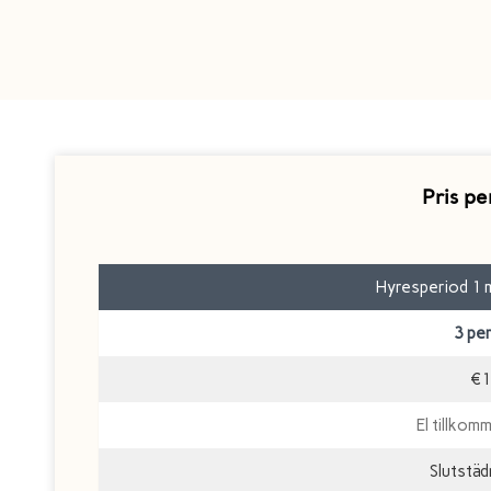
Pris p
Hyresperiod 1 m
3 pe
€1
El tillkom
Slutstä