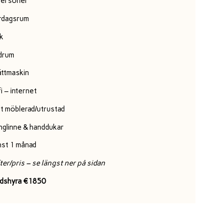
personer
rdagsrum
k
drum
ättmaskin
i – internet
lt möblerad/utrustad
nglinne & handdukar
nst 1 månad
ter/pris – se längst ner på sidan
dshyra €1850