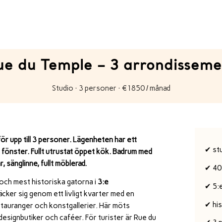
ue du Temple – 3 arrondisseme
Studio · 3 personer · €1850 / månad
ör upp till 3 personer. Lägenheten har ett
✔ st
 fönster. Fullt utrustat öppet kök. Badrum med
, sänglinne, fullt möblerad.
✔ 40
och mest historiska gatorna i
3:e
✔ 5:
äcker sig genom ett livligt kvarter med en
✔ hi
stauranger och konstgallerier. Här möts
 designbutiker och caféer. För turister är Rue du