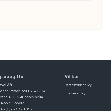
gsuppgifter
Villkor
avel AB
Dataskyddspolicy
tionsnummer: 556673-1724
Cookie Policy
ränd 4, 116 46 Stockholm
 Robin Sjöberg
+46 (0)733 32 10 92