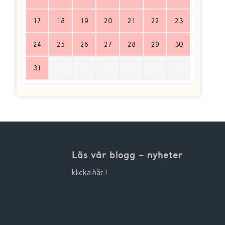
17
18
19
20
21
22
23
24
25
26
27
28
29
30
31
Läs vår blogg – nyheter
klicka här !