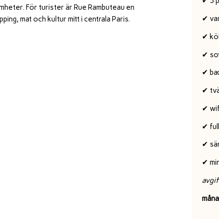
✔ 3 
mheter. För turister är Rue Rambuteau en
✔ va
ing, mat och kultur mitt i centrala Paris.
✔ kö
✔ so
✔ ba
✔ tv
✔ wif
✔ ful
✔ sä
✔ mi
avgif
måna