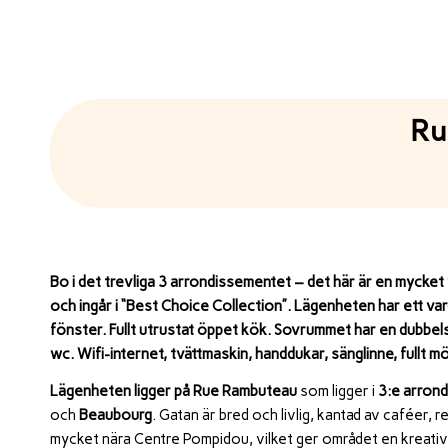
Ru
Bo i det trevliga 3 arrondissementet – det här är en mycket
och ingår i “Best Choice Collection”. Lägenheten har ett va
fönster. Fullt utrustat öppet kök. Sovrummet har en dubbe
wc. Wifi-internet, tvättmaskin, handdukar, sänglinne, fullt 
Lägenheten ligger på
Rue Rambuteau
som ligger i
3:e arron
och
Beaubourg
. Gatan är bred och livlig, kantad av caféer, 
mycket nära
Centre Pompidou
, vilket ger området en kreati