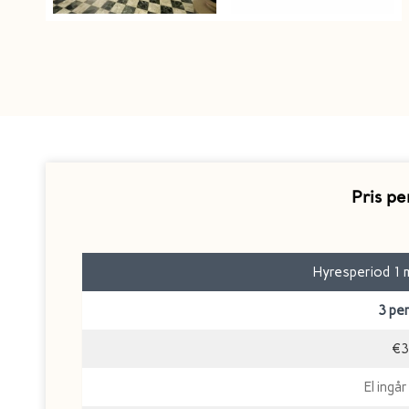
Pris p
Hyresperiod 1 m
3 pe
€3
El ingår