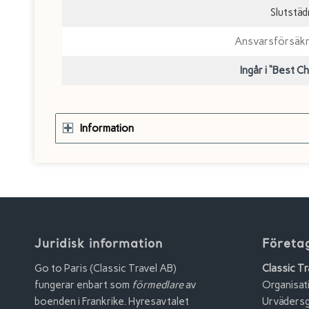
Slutstä
Ansvarsförsäkri
Ingår i “Best C
Information
Juridisk information
Företa
Go to Paris (Classic Travel AB)
Classic Tr
fungerar enbart som
förmedlare
av
Organisa
boenden i Frankrike. Hyresavtalet
Urvädersg