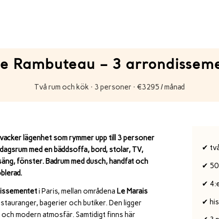
e Rambuteau – 3 arrondissem
Två rum och kök · 3 personer · €3295 / månad
 vacker lägenhet som rymmer upp till 3 personer
✔ tv
rdagsrum med en bäddsoffa, bord, stolar, TV,
lsäng, fönster. Badrum med dusch, handfat och
✔ 50
möblerad.
✔ 4:
dissementet
i
Paris
, mellan områdena
Le Marais
✔ hi
restauranger, bagerier och butiker. Den ligger
v och modern atmosfär. Samtidigt finns här