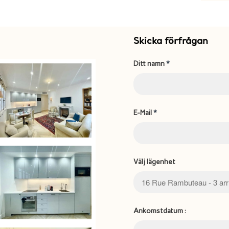
Skicka förfrågan
Ditt namn
*
E-Mail
*
Välj lägenhet
Ankomstdatum :