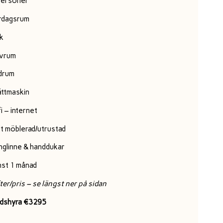
personer
rdagsrum
k
vrum
drum
ättmaskin
i – internet
lt möblerad/utrustad
nglinne & handdukar
nst 1 månad
ter/pris – se längst ner på sidan
dshyra €3295