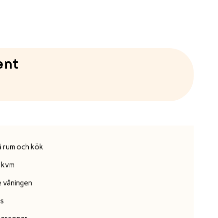
ent
å rum och kök
 kvm
e våningen
ss