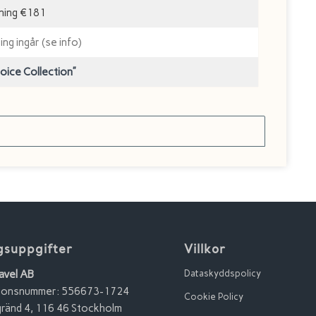
dning €181
ng ingår (se info)
hoice Collection”
gsuppgifter
Villkor
avel AB
Dataskyddspolicy
tionsnummer: 556673-1724
Cookie Policy
ränd 4, 116 46 Stockholm