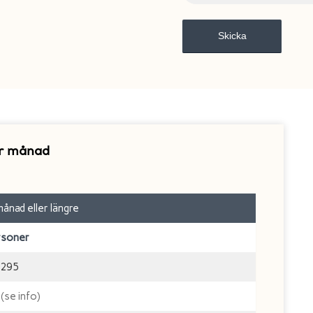
er månad
ånad eller längre
rsoner
295
 (se info)