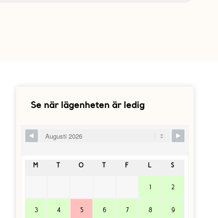
Se när lägenheten är ledig
Skip Booking Form
M
T
O
T
F
L
S
1
2
3
4
5
6
7
8
9