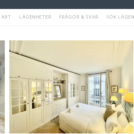
TART
LÄGENHETER
FRÅGOR & SVAR
SÖK LÄGE