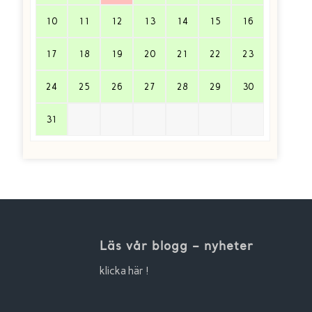
10
11
12
13
14
15
16
17
18
19
20
21
22
23
24
25
26
27
28
29
30
31
Läs vår blogg – nyheter
klicka här !