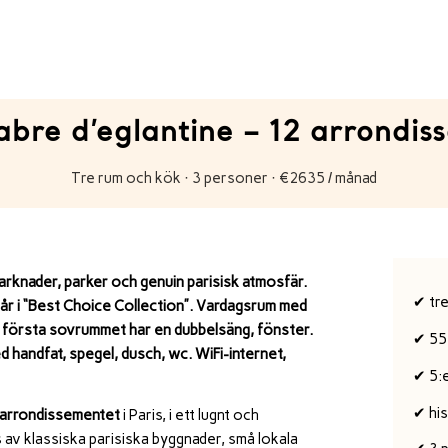
abre d’eglantine – 12 arrondis
Tre rum och kök · 3 personer · €2635 / månad
arknader, parker och genuin parisisk atmosfär.
✔ tr
ngår i “Best Choice Collection”. Vardagsrum med
Det första sovrummet har en dubbelsäng, fönster.
✔ 55
handfat, spegel, dusch, wc. WiFi-internet,
✔ 5:
✔ hi
 arrondissementet
i
Paris
, i ett lugnt och
 av klassiska parisiska byggnader, små lokala