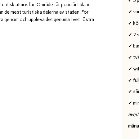
✔ 3 
tentisk atmosfär. Området är populärt bland
✔ va
ån de mest turistiska delarna av staden. För
era genom och uppleva det genuina livet i östra
✔ kö
✔ 2 
✔ ba
✔ tv
✔ wif
✔ ful
✔ sä
✔ mi
avgif
måna