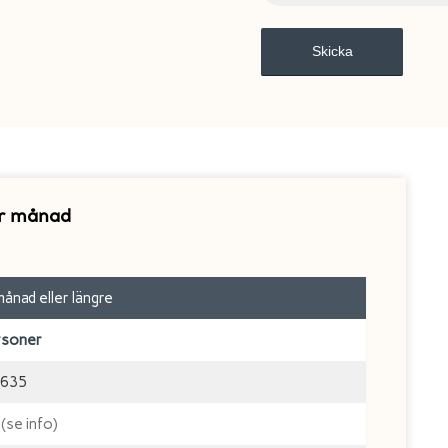
er månad
ånad eller längre
rsoner
635
 (se info)