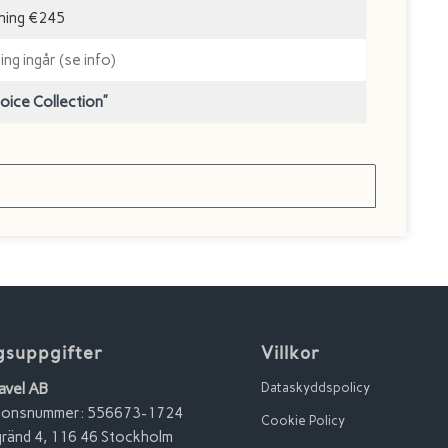
dning €245
ng ingår (se info)
hoice Collection”
gsuppgifter
Villkor
avel AB
Dataskyddspolicy
tionsnummer: 556673-1724
Cookie Policy
ränd 4, 116 46 Stockholm