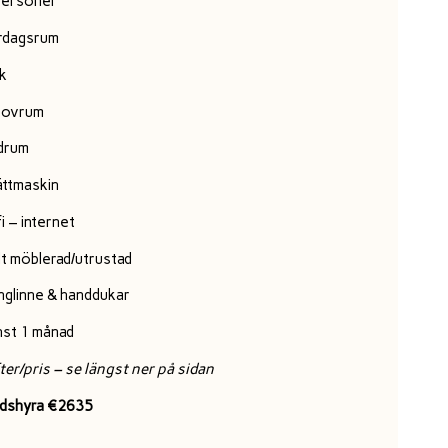
personer
rdagsrum
k
sovrum
drum
ättmaskin
i – internet
lt möblerad/utrustad
nglinne & handdukar
nst 1 månad
ter/pris – se längst ner på sidan
dshyra €2635