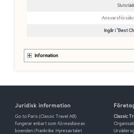
Slutstä
Ansvarsförsäkri
Ingår i “Best C
Information
Juridisk information
Företa
Go to Paris (Classic Travel AB)
Classic Tr
fungerar enbart som
förmedlare
av
Organisa
boenden i Frankrike. Hyresavtalet
Urvädersg