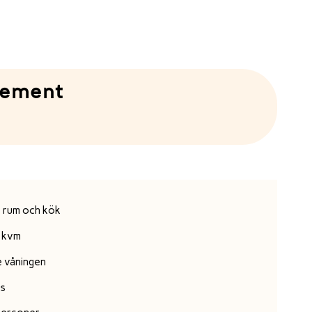
sement
e rum och kök
 kvm
e våningen
ss