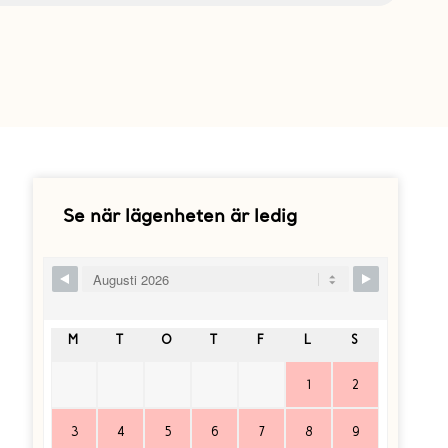
Se när lägenheten är ledig
Skip Booking Form
M
T
O
T
F
L
S
1
2
3
4
5
6
7
8
9