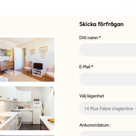
Skicka förfrågan
Ditt namn
*
E-Mail
*
Välj lägenhet
Ankomstdatum :