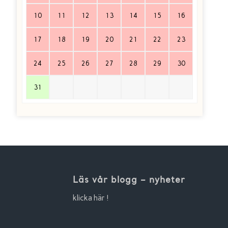
10
11
12
13
14
15
16
17
18
19
20
21
22
23
24
25
26
27
28
29
30
31
Läs vår blogg – nyheter
klicka här !