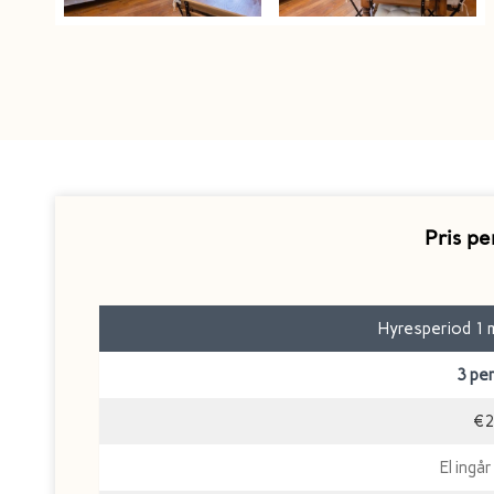
Pris p
Hyresperiod 1 m
3 pe
€2
El ingår