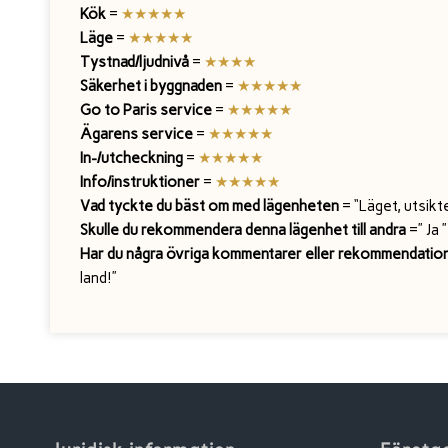
Kök
=
★
★
★★★
Läge
=
★
★
★
★
★
Tystnad/ljudnivå
=
★
★★★
Säkerhet i byggnaden
=
★
★
★★★
Go to Paris service
=
★
★
★
★
★
Ägarens service
=
★
★
★
★★
In-/utcheckning
=
★
★
★
★
★
Info/instruktioner
=
★
★
★
★
★
Vad tyckte du bäst om med lägenheten
= “Läget, utsikt
Skulle du rekommendera denna lägenhet till andra
=” Ja ”
Har du några övriga kommentarer eller rekommendatione
land!”