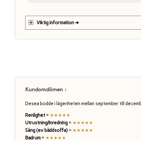
Viktig information ➔
Kundomdömen :
Desea bodde i lägenheten mellan september till decemb
Renlighet
=
★★★★★
Utrustning/Inredning
=
★
★
★
★★
Säng (ev bäddsoffa)
=
★
★
★
★
★
Badrum
=
★
★
★
★★