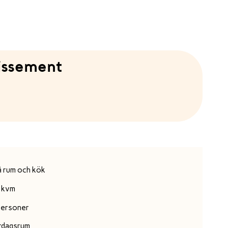
issement
å rum och kök
 kvm
personer
rdagsrum