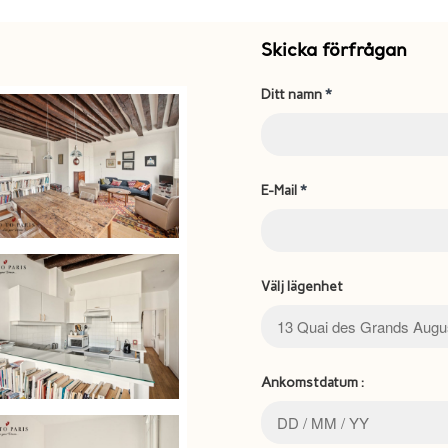
Skicka förfrågan
Ditt namn
*
E-Mail
*
Välj lägenhet
Ankomstdatum :