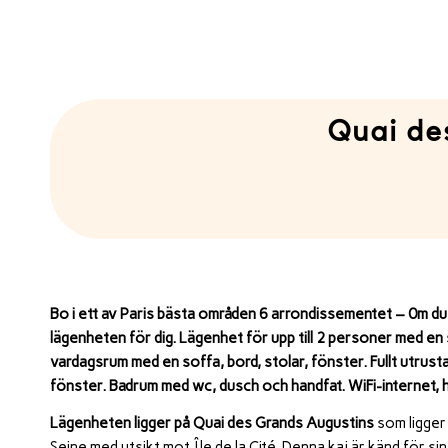
Quai de
Bo i ett av Paris bästa områden 6 arrondissementet – 0m du vi
lägenheten för dig. Lägenhet för upp till 2 personer med en
vardagsrum med en soffa, bord, stolar, fönster. Fullt utru
fönster. Badrum med wc, dusch och handfat. WiFi-internet, ha
Lägenheten ligger på Quai des Grands Augustins
som ligger
Seine med utsikt mot Île de la Cité. Denna kaj är känd för s