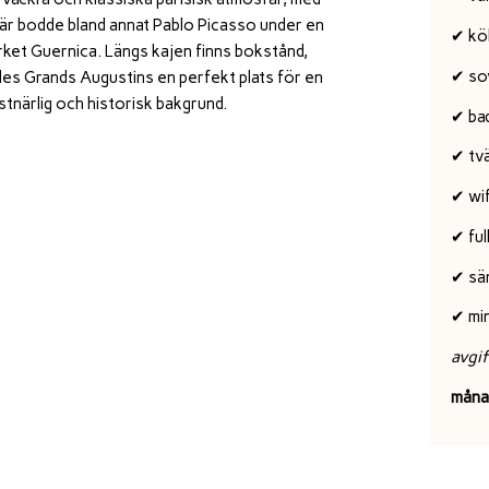
 Här bodde bland annat
Pablo Picasso
under en
✔ kö
erket
Guernica
. Längs kajen finns bokstånd,
✔ so
des Grands Augustins en perfekt plats för en
stnärlig och historisk bakgrund.
✔ ba
✔ tv
✔ wif
✔ ful
✔ sä
✔ mi
avgif
måna