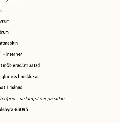
k
vrum
drum
ättmaskin
i – internet
lt möblerad/utrustad
nglinne & handdukar
nst 1 månad
ter/pris – se längst ner på sidan
dshyra €3095