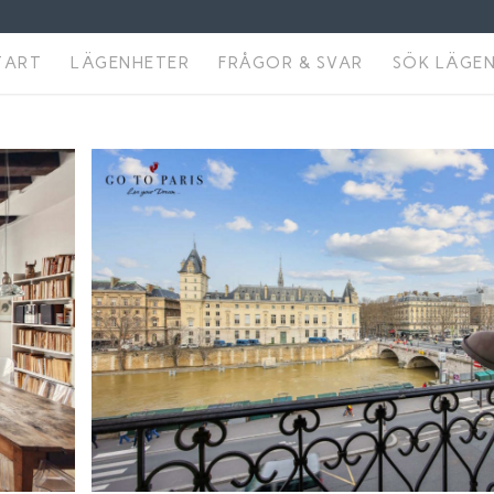
TART
LÄGENHETER
FRÅGOR & SVAR
SÖK LÄGE