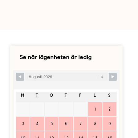
Se när lägenheten är ledig
Skip Booking Form
M
T
O
T
F
L
S
1
2
3
4
5
6
7
8
9