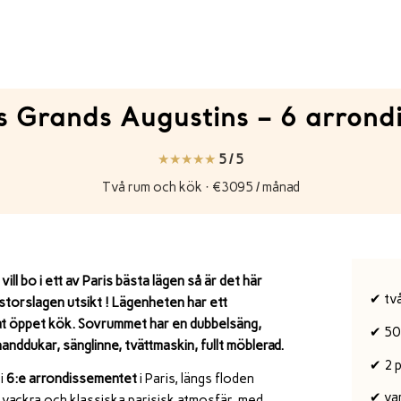
s Grands Augustins – 6 arrond
★★★★★
5 / 5
Två rum och kök · €3095 / månad
ll bo i ett av Paris bästa lägen så är det här
✔ tv
 storslagen utsikt ! Lägenheten har ett
stat öppet kök. Sovrummet har en dubbelsäng,
✔ 50
nddukar, sänglinne, tvättmaskin, fullt möblerad.
✔ 2 
 i
6:e arrondissementet
i
Paris
, längs floden
✔ va
in vackra och klassiska parisisk atmosfär, med