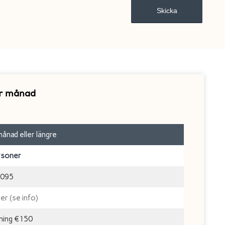
er månad
ånad eller längre
rsoner
095
mer (se info)
dning €150