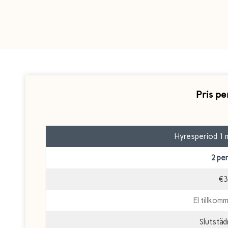
Pris p
Hyresperiod 1 m
2 pe
€3
El tillkom
Slutstä