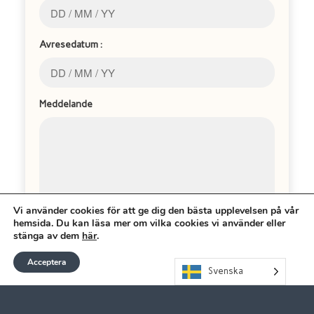
Avresedatum :
Meddelande
Vi använder cookies för att ge dig den bästa upplevelsen på vår
hemsida. Du kan läsa mer om vilka cookies vi använder eller
stänga av dem
här
.
Please prove that you are human by solving the
Acceptera
Svenska
equation
*
8 + 0 = ?