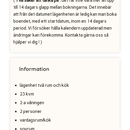
(
Två saker att tänka på :
det får inte vara mer än upp
till 14 dagars glapp mellan bokningarna. Det innebär
att från det datumet lägenheten är ledig kan man boka
boendet, med ett startdatum, inom en 14 dagars
period. Vi försöker hålla kalendern uppdaterad men
ändringar kan förekomma. Kontakta gärna oss så
hjälper vi dig ! )
Information
lägenhet två rum och kök
23 kvm
2:a våningen
2 personer
vardagsrum/kök
sovrum